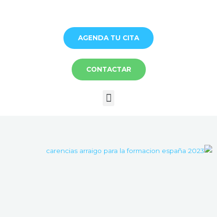
I
a
contenid
AGENDA TU CITA
CONTACTAR
Menú
Página
Página
Página
Página
Página