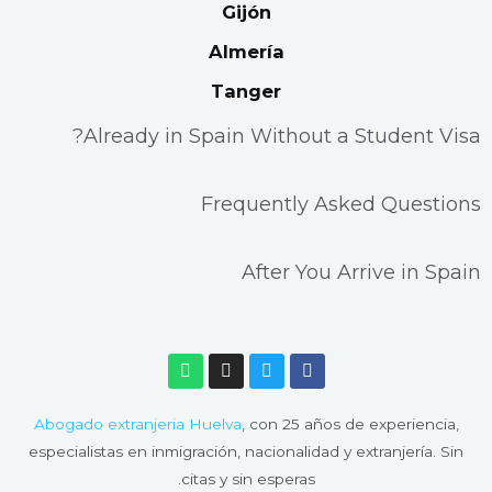
Gijón
Almería
Tanger
Already in Spain Without a Student Visa?
Frequently Asked Questions
After You Arrive in Spain
W
I
T
F
h
n
w
a
a
s
i
c
t
t
t
e
Abogado extranjeria Huelva
, con 25 años de experiencia,
s
a
t
b
a
g
e
o
especialistas en inmigración, nacionalidad y extranjería. Sin
p
r
r
o
citas y sin esperas.
p
a
k