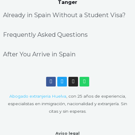
Tanger
Already in Spain Without a Student Visa?
Frequently Asked Questions
After You Arrive in Spain
F
T
I
W
a
w
n
h
c
i
s
a
e
t
t
t
Abogado extranjeria Huelva
, con 25 años de experiencia,
b
t
a
s
o
e
g
a
especialistas en inmigración, nacionalidad y extranjería. Sin
o
r
r
p
citas y sin esperas.
k
a
p
m
Aviso legal