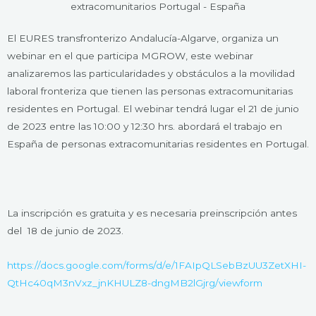
El EURES transfronterizo Andalucía-Algarve, organiza un
webinar en el que participa MGROW, este webinar
analizaremos las particularidades y obstáculos a la movilidad
laboral fronteriza que tienen las personas extracomunitarias
residentes en Portugal. El webinar tendrá lugar el 21 de junio
de 2023 entre las 10:00 y 12:30 hrs. abordará el trabajo en
España de personas extracomunitarias residentes en Portugal.
La inscripción es gratuita y es necesaria preinscripción antes
del 18 de junio de 2023.
https://docs.google.com/forms/d/e/1FAIpQLSebBzUU3ZetXHI-
QtHc40qM3nVxz_jnKHULZ8-dngMB2lGjrg/viewform