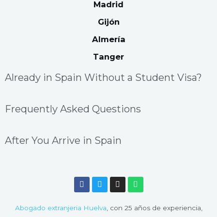
Madrid
Gijón
Almería
Tanger
Already in Spain Without a Student Visa?
Frequently Asked Questions
After You Arrive in Spain
F
T
I
W
a
w
n
h
c
i
s
a
e
t
t
t
Abogado extranjeria Huelva
, con 25 años de experiencia,
b
t
a
s