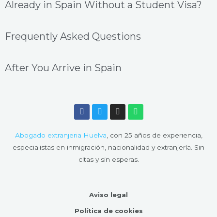
Already in Spain Without a Student Visa?
Frequently Asked Questions
After You Arrive in Spain
F
T
I
W
a
w
n
h
c
i
s
a
e
t
t
t
Abogado extranjeria Huelva
, con 25 años de experiencia,
b
t
a
s
o
e
g
a
especialistas en inmigración, nacionalidad y extranjería. Sin
o
r
r
p
citas y sin esperas.
k
a
p
m
Aviso legal
Política de cookies