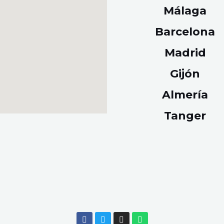
Málaga
Barcelona
Madrid
Gijón
Almería
Tanger
F
T
I
W
a
w
n
h