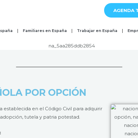
AGENDA T
España
Familiares en España
Trabajar en España
Empr
ÑOLA POR OPCIÓN
 establecida en el Código Civil para adquirir
, adopción, tutela y patria potestad.
: