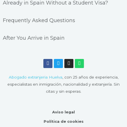
Already in Spain Without a Student Visa?
Frequently Asked Questions
After You Arrive in Spain
F
T
I
W
a
w
n
h
c
i
s
a
e
t
t
t
Abogado extranjeria Huelva
, con 25 años de experiencia,
b
t
a
s
o
e
g
a
especialistas en inmigración, nacionalidad y extranjería. Sin
o
r
r
p
citas y sin esperas.
k
a
p
m
Aviso legal
Política de cookies