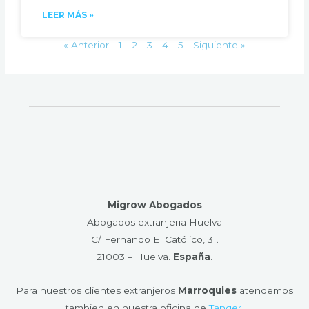
LEER MÁS »
« Anterior
1
2
3
4
5
Siguiente »
Migrow Abogados
Abogados extranjeria Huelva
C/ Fernando El Católico, 31.
21003 – Huelva​.
España
.
Para nuestros clientes extranjeros
Marroquies
atendemos
tambien en nuestra oficina de
Tanger
.