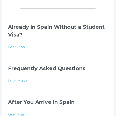
P
P
P
P
P
Already in Spain Without a Student
á
á
á
á
á
Visa?
g
g
g
g
g
i
i
i
i
i
n
n
n
n
n
Leer Más »
a
a
a
a
a
Frequently Asked Questions
Leer Más »
After You Arrive in Spain
Leer Más »