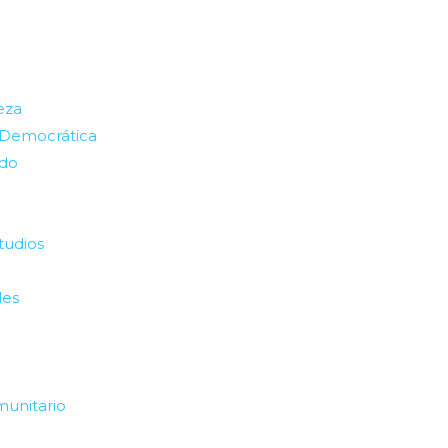
eza
 Democrática
ado
tudios
les
munitario