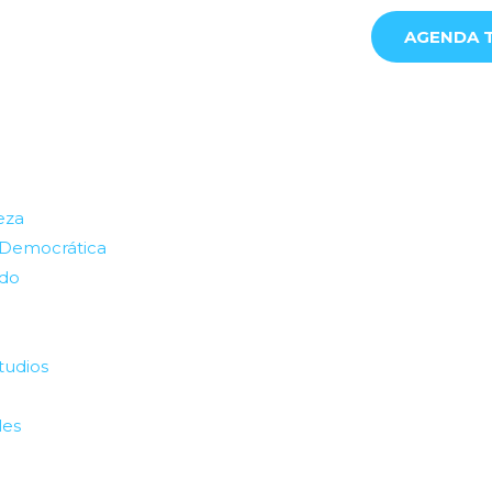
AGENDA T
eza
 Democrática
ado
tudios
les