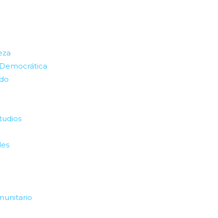
eza
 Democrática
ado
tudios
les
munitario