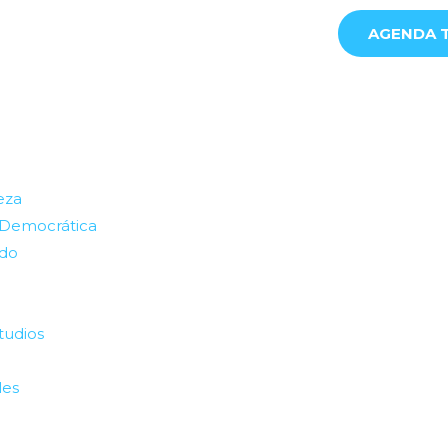
AGENDA T
eza
 Democrática
ado
tudios
les