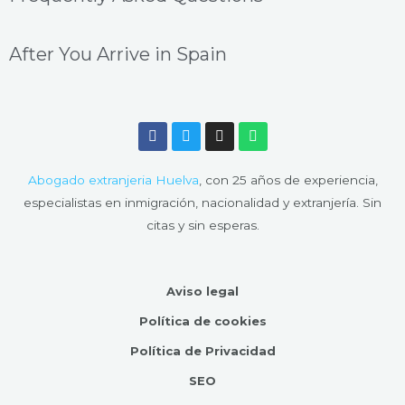
After You Arrive in Spain
F
T
I
W
a
w
n
h
c
i
s
a
e
t
t
t
Abogado extranjeria Huelva
, con 25 años de experiencia,
b
t
a
s
o
e
g
a
especialistas en inmigración, nacionalidad y extranjería. Sin
o
r
r
p
citas y sin esperas.
k
a
p
m
Aviso legal
Política de cookies
Política de Privacidad
SEO