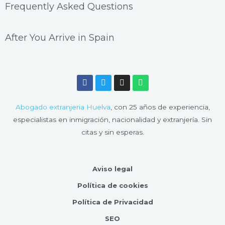
Frequently Asked Questions
After You Arrive in Spain
F
T
I
W
a
w
n
h
c
i
s
a
e
t
t
t
Abogado extranjeria Huelva
, con 25 años de experiencia,
b
t
a
s
o
e
g
a
especialistas en inmigración, nacionalidad y extranjería. Sin
o
r
r
p
citas y sin esperas.
k
a
p
m
Aviso legal
Política de cookies
Política de Privacidad
SEO