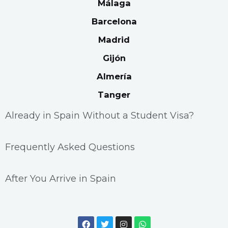
Málaga
Barcelona
Madrid
Gijón
Almería
Tanger
Already in Spain Without a Student Visa?
Frequently Asked Questions
After You Arrive in Spain
F
T
I
W
a
w
n
h