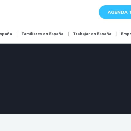
AGENDA T
España
Familiares en España
Trabajar en España
Empr