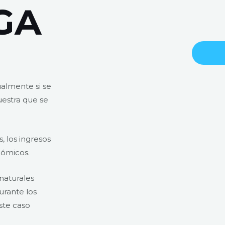
GA
ualmente si se
uestra que se
, los ingresos
nómicos.
 naturales
urante los
ste caso