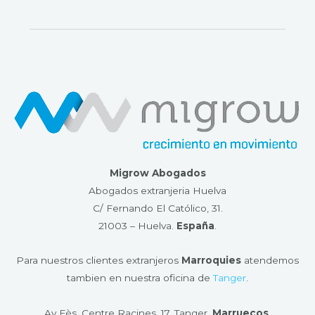
Migrow Abogados
Abogados extranjeria Huelva
C/ Fernando El Católico, 31.
21003 – Huelva​.
España
.
Para nuestros clientes extranjeros
Marroquies
atendemos
tambien en nuestra oficina de
Tanger
.
Av Fès, Centre Racines. 17, Tanger,
Marruecos
.