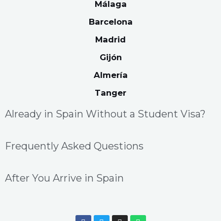
Málaga
Barcelona
Madrid
Gijón
Almería
Tanger
Already in Spain Without a Student Visa?
Frequently Asked Questions
After You Arrive in Spain
F
T
I
W