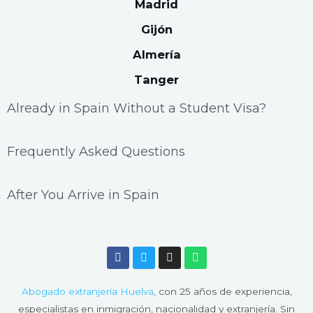
Madrid
Gijón
Almería
Tanger
Already in Spain Without a Student Visa?
Frequently Asked Questions
After You Arrive in Spain
F
T
I
W
a
w
n
h
c
i
s
a
e
t
t
t
Abogado extranjeria Huelva
, con 25 años de experiencia,
b
t
a
s
o
e
g
a
especialistas en inmigración, nacionalidad y extranjería. Sin