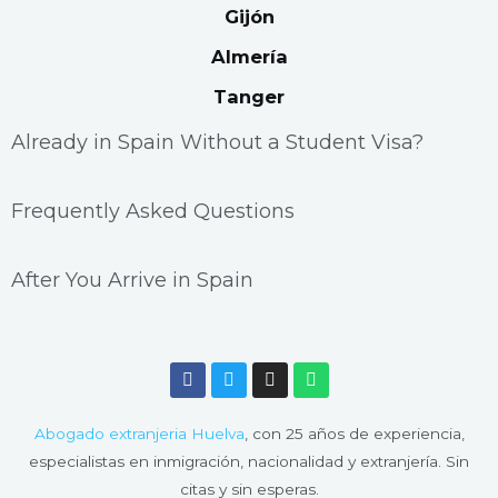
Gijón
Almería
Tanger
Already in Spain Without a Student Visa?
Frequently Asked Questions
After You Arrive in Spain
F
T
I
W
a
w
n
h
c
i
s
a
e
t
t
t
Abogado extranjeria Huelva
, con 25 años de experiencia,
b
t
a
s
o
e
g
a
especialistas en inmigración, nacionalidad y extranjería. Sin
o
r
r
p
citas y sin esperas.
k
a
p