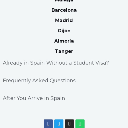
Barcelona
Madrid
Gijón
Almería
Tanger
Already in Spain Without a Student Visa?
Frequently Asked Questions
After You Arrive in Spain
F
T
I
W
a
w
n
h