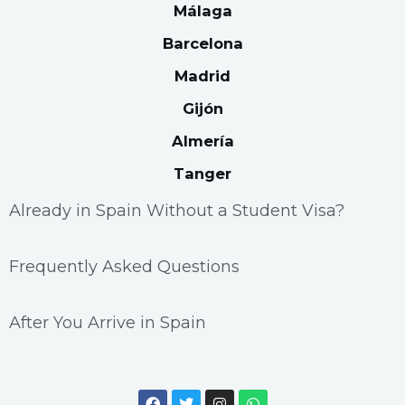
Málaga
Barcelona
Madrid
Gijón
Almería
Tanger
Already in Spain Without a Student Visa?
Frequently Asked Questions
After You Arrive in Spain
F
T
I
W