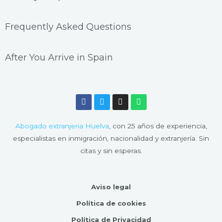
Frequently Asked Questions
After You Arrive in Spain
F
T
I
W
a
w
n
h
c
i
s
a
e
t
t
t
Abogado extranjeria Huelva
, con 25 años de experiencia,
b
t
a
s
o
e
g
a
especialistas en inmigración, nacionalidad y extranjería. Sin
o
r
r
p
citas y sin esperas.
k
a
p
m
Aviso legal
Política de cookies
Política de Privacidad